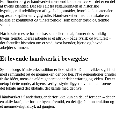
For Sønderborg er håndværket mere end blot et erhverv – det er en del
af byens identitet. Det ses i alt fra restaureringen af historiske
bygninger til udviklingen af nye boligområder, hvor lokale materialer
og æstetik spiller en vigtig rolle. Håndværket er med til at skabe en
følelse af kontinuitet og tilhørsforhold, som binder fortid og fremtid
sammen.
Når lokale mestre former træ, sten eller metal, former de samtidig
byens fremtid. Deres arbejde er et aftryk – både fysisk og kulturelt –
der fortæller historien om et sted, hvor hænder, hjerte og hoved
arbejder sammen.
Et levende håndværk i bevægelse
Sønderborgs håndværkstradition er ikke statisk. Den udvikler sig i takt
med samfundet og de mennesker, der bor her. Nye generationer bringer
friske idéer, mens de ældre generationer deler erfaring og viden. Det er
netop i dette møde, at byens særlige styrke ligger: evnen til at forene
det lokale med det globale, det gamle med det nye.
Håndværket i Sønderborg er derfor ikke kun en del af fortiden – det er
en aktiv kraft, der former byens fremtid, én detalje, én konstruktion og
ét menneskeligt aftryk ad gangen.