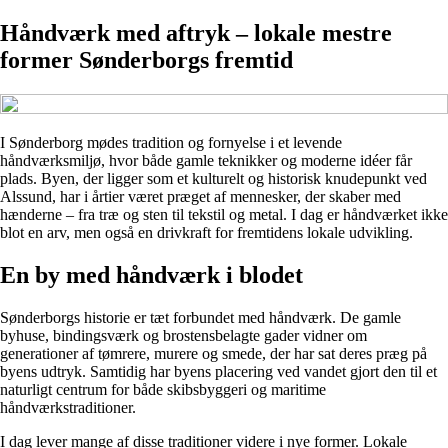
Håndværk med aftryk – lokale mestre
former Sønderborgs fremtid
I Sønderborg mødes tradition og fornyelse i et levende
håndværksmiljø, hvor både gamle teknikker og moderne idéer får
plads. Byen, der ligger som et kulturelt og historisk knudepunkt ved
Alssund, har i årtier været præget af mennesker, der skaber med
hænderne – fra træ og sten til tekstil og metal. I dag er håndværket ikke
blot en arv, men også en drivkraft for fremtidens lokale udvikling.
En by med håndværk i blodet
Sønderborgs historie er tæt forbundet med håndværk. De gamle
byhuse, bindingsværk og brostensbelagte gader vidner om
generationer af tømrere, murere og smede, der har sat deres præg på
byens udtryk. Samtidig har byens placering ved vandet gjort den til et
naturligt centrum for både skibsbyggeri og maritime
håndværkstraditioner.
I dag lever mange af disse traditioner videre i nye former. Lokale