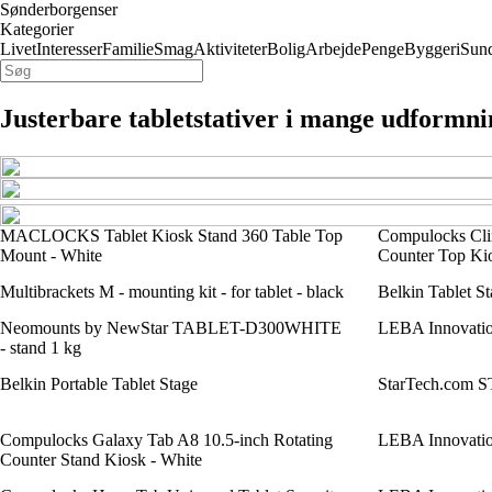
Sønderborgenser
Kategorier
Livet
Interesser
Familie
Smag
Aktiviteter
Bolig
Arbejde
Penge
Byggeri
Sun
Justerbare tabletstativer i mange udformn
MACLOCKS Tablet Kiosk Stand 360 Table Top
Compulocks Clin
Mount - White
Counter Top Kio
Multibrackets M - mounting kit - for tablet - black
Belkin Tablet St
Neomounts by NewStar TABLET-D300WHITE
LEBA Innovatio
- stand 1 kg
Belkin Portable Tablet Stage
StarTech.co
Compulocks Galaxy Tab A8 10.5-inch Rotating
LEBA Innovatio
Counter Stand Kiosk - White