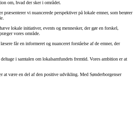
tion om, hvad der sker i området.
ser præsenterer vi nuancerede perspektiver på lokale emner, som berører
le.
æve lokale initiativer, events og mennesker, der gør en forskel,
r præger vores område.
s læsere får en informeret og nuanceret forståelse af de emner, der
 deltage i samtalen om lokalsamfundets fremtid. Vores ambition er at
ter at være en del af den positive udvikling. Med Sønderborgenser