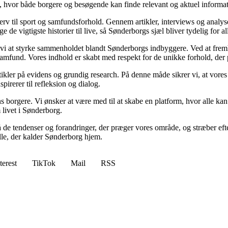
m, hvor både borgere og besøgende kan finde relevant og aktuel informa
verv til sport og samfundsforhold. Gennem artikler, interviews og analy
 de vigtigste historier til live, så Sønderborgs sjæl bliver tydelig for al
r vi at styrke sammenholdet blandt Sønderborgs indbyggere. Ved at fremh
m samfund. Vores indhold er skabt med respekt for de unikke forhold, de
artikler på evidens og grundig research. På denne måde sikrer vi, at vore
spirerer til refleksion og dialog.
 borgere. Vi ønsker at være med til at skabe en platform, hvor alle kan
 livet i Sønderborg.
på de tendenser og forandringer, der præger vores område, og stræber ef
alle, der kalder Sønderborg hjem.
terest
TikTok
Mail
RSS