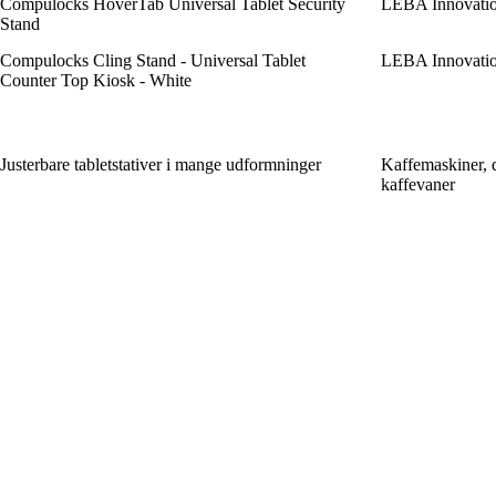
Compulocks HoverTab Universal Tablet Security
LEBA Innovatio
Stand
Compulocks Cling Stand - Universal Tablet
LEBA Innovatio
Counter Top Kiosk - White
Justerbare tabletstativer i mange udformninger
Kaffemaskiner, d
kaffevaner