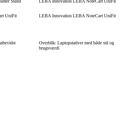
unter Stand
LEBA Innovation LEBA NoteCart UniFit
t UniFit
LEBA Innovation LEBA NoteCart UniFit
jøbevidst
Overblik: Laptopstativer med både stil og
brugsværdi