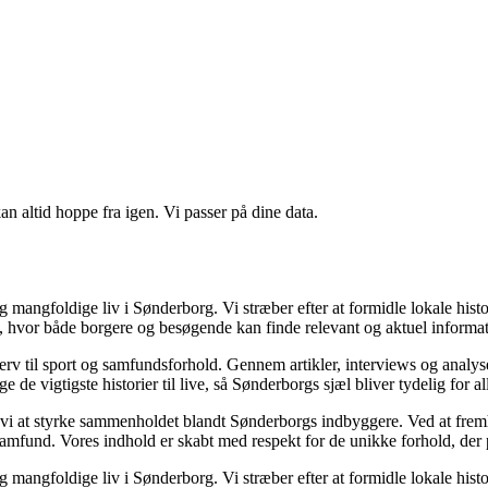
n altid hoppe fra igen. Vi passer på dine data.
og mangfoldige liv i Sønderborg. Vi stræber efter at formidle lokale hi
m, hvor både borgere og besøgende kan finde relevant og aktuel informa
verv til sport og samfundsforhold. Gennem artikler, interviews og analy
 de vigtigste historier til live, så Sønderborgs sjæl bliver tydelig for al
r vi at styrke sammenholdet blandt Sønderborgs indbyggere. Ved at fremh
m samfund. Vores indhold er skabt med respekt for de unikke forhold, de
og mangfoldige liv i Sønderborg. Vi stræber efter at formidle lokale hi