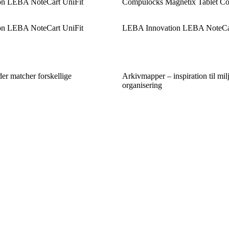
n LEBA NoteCart UniFit
Compulocks Magnetix Tablet Co
n LEBA NoteCart UniFit
LEBA Innovation LEBA NoteCar
er matcher forskellige
Arkivmapper – inspiration til mil
organisering