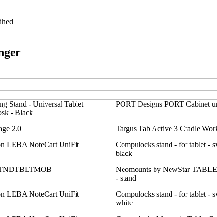
dhed
inger
g Stand - Universal Tablet
PORT Designs PORT Cabinet un
sk - Black
age 2.0
Targus Tab Active 3 Cradle Work
n LEBA NoteCart UniFit
Compulocks stand - for tablet - s
black
m STNDTBLTMOB
Neomounts by NewStar TABL
- stand
n LEBA NoteCart UniFit
Compulocks stand - for tablet - s
white