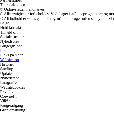
Partnerskaber
Tip redaktionen
© Ophavsretten håndhæves.
© Alle rettigheder forbeholdes. Vi deltager i affiliateprogrammer og mo
© Alt indhold er vores ejendom og må ikke bruges uden samtykke. Vi mod
Følge
Hold kontakt
Tilmeld dig
Sociale medier
Nyhedsbrev
Brugergruppe
Lokalmiljø
Links på siden
Websitekort
Historier
Samling
Update
Nyhedsfeed
Paragraffer
Websitecookies
Privatliv
Copyright
Vilkår
Brugeradgang
Grøn omstilling