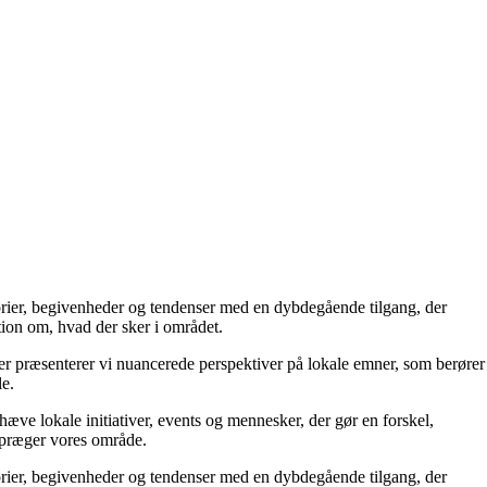
storier, begivenheder og tendenser med en dybdegående tilgang, der
tion om, hvad der sker i området.
ser præsenterer vi nuancerede perspektiver på lokale emner, som berører
le.
æve lokale initiativer, events og mennesker, der gør en forskel,
r præger vores område.
storier, begivenheder og tendenser med en dybdegående tilgang, der