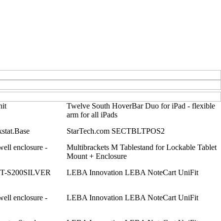
it
Twelve South HoverBar Duo for iPad - flexible
arm for all iPads
stat.Base
StarTech.com SECTBLTPOS2
well enclosure -
Multibrackets M Tablestand for Lockable Tablet
Mount + Enclosure
ET-S200SILVER
LEBA Innovation LEBA NoteCart UniFit
well enclosure -
LEBA Innovation LEBA NoteCart UniFit