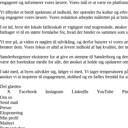
engagerer og informerer vores læsere. Vores mål er at være en platfor
Vi tilbyder et bredt spektrum af indhold, der spænder fra kultur og erh
og engagerer vores læsere. Vores redaktion arbejder målrettet på at bringe
I en tid, hvor det lokale fællesskab er vigtigere end nogensinde, ønske
bidrager vi til en større forståelse for, hvad der binder os sammen so
Vi tror på, at viden er nøglen til udvikling, og derfor baserer vi vores 
berører dem. Vores fokus er altid at levere indhold af høj kvalitet, der in
Sønderborgenser eksisterer for at give en stemme til Sønderborg og dens
være det foretrukne medie for alle, der ønsker at holde sig opdateret om
I takt med, at byen udvikler sig, følger vi med. Vi tager temperaturen 
ønsker vi at inspirere til engagement, stolthed og en fælles fremtid for 
Del glæden
X
Facebook
Instagram
LinkedIn
YouTube
Pin
Om os
Send mail
Presse
Eksponering
Min profil
Mailnyt